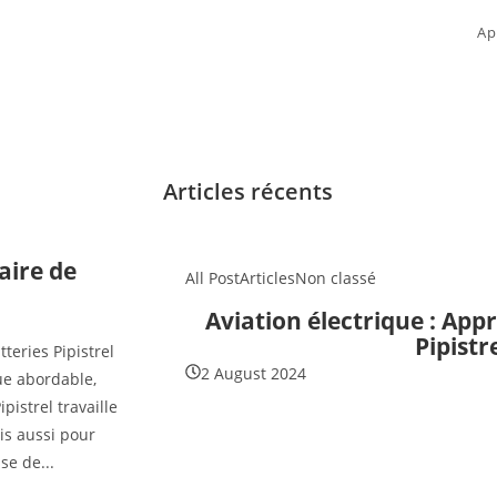
Ap
Articles récents
aire de
All Post
Articles
Non classé
Aviation électrique : App
Pipistr
tteries Pipistrel
2 August 2024
ue abordable,
pistrel travaille
is aussi pour
e de...