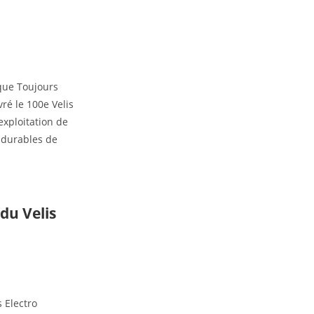
ique Toujours
vré le 100e Velis
exploitation de
s durables de
du Velis