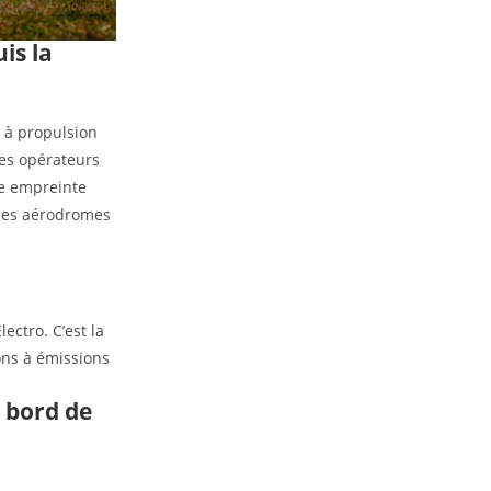
is la
n à propulsion
les opérateurs
ble empreinte
 des aérodromes
 bord de