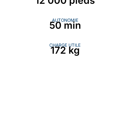
12 000 pieds
AUTONOMIE
50 min
CHARGE UTILE
172 kg