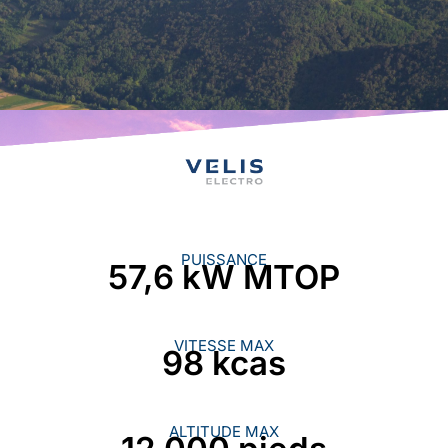
PUISSANCE
57,6 kW MTOP
VITESSE MAX
98 kcas
ALTITUDE MAX